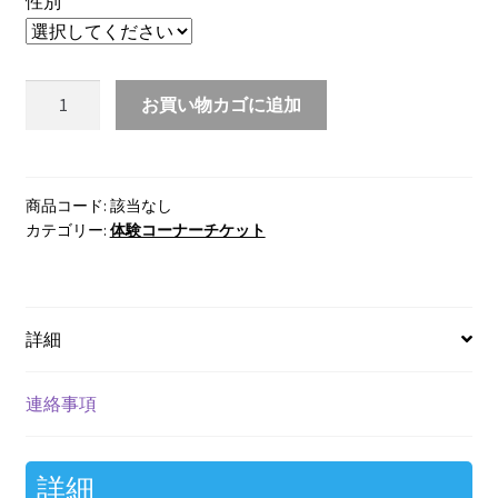
性別
大
お買い物カゴに追加
島
紬
着
付
商品コード:
該当なし
カテゴリー:
体験コーナーチケット
け
体
験
7/1(土)
詳細
個
連絡事項
詳細