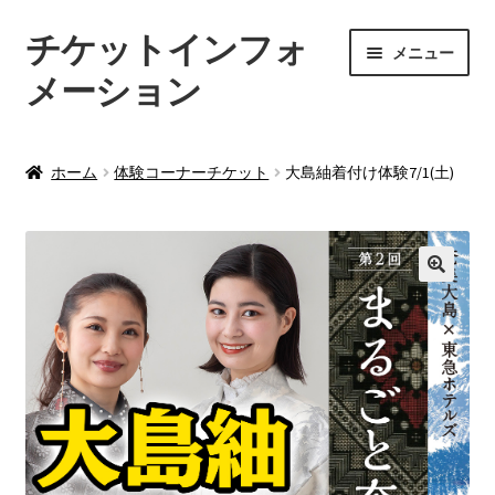
チケットインフォ
ナ
コ
メニュー
ビ
ン
メーション
ゲ
テ
ー
ン
ホーム
シ
ツ
ホーム
体験コーナーチケット
大島紬着付け体験7/1(土)
ョ
へ
お支払い情報
ン
ス
へ
キ
お買い物カゴ
ス
ッ
キ
プ
ッ
プライバシーポリシー
プ
利用規約
特定商取引に関する表示