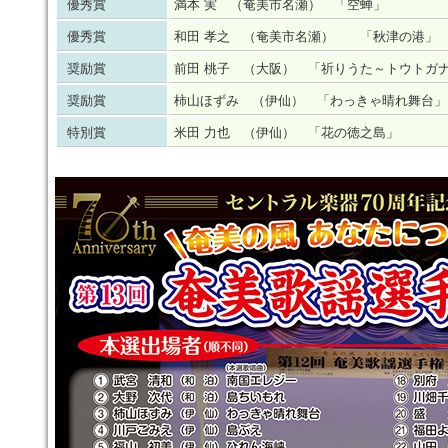
優秀賞
満本 実 （奄美市名瀬） 「空蝉」
優秀賞
和田 孝之 （奄美市名瀬） 「秋津の港」
奨励賞
前田 桃子 （大阪） 「祈りうた～トウトガ
奨励賞
柿山ほずみ （伊仙） 「わっきゃ晴れ舞台」
特別賞
米田 力也 （伊仙） 「花の徳之島」