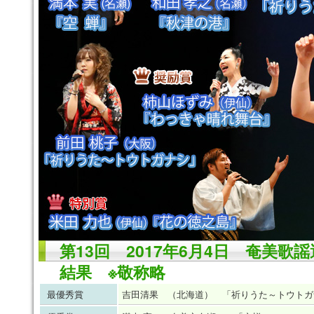
第13回 2017年6月4日 奄美歌
結果 ※敬称略
最優秀賞
吉田清果 （北海道） 「祈りうた～トウトガ