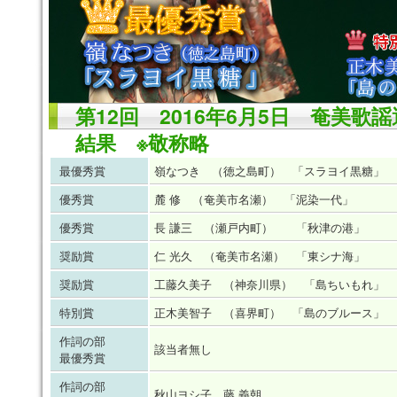
第12回 2016年6月5日 奄美歌
結果 ※敬称略
最優秀賞
嶺なつき （徳之島町） 「スラヨイ黒糖」
優秀賞
麓 修 （奄美市名瀬） 「泥染一代」
優秀賞
長 謙三 （瀬戸内町） 「秋津の港」
奨励賞
仁 光久 （奄美市名瀬） 「東シナ海」
奨励賞
工藤久美子 （神奈川県） 「島ちいもれ」
特別賞
正木美智子 （喜界町） 「島のブルース」
作詞の部
該当者無し
最優秀賞
作詞の部
秋山ヨシ子、藤 義朝