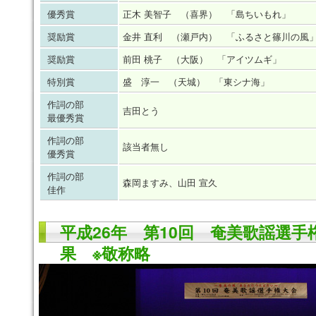
優秀賞
正木 美智子 （喜界） 「島ちいもれ」
奨励賞
金井 直利 （瀬戸内） 「ふるさと篠川の風
奨励賞
前田 桃子 （大阪） 「アイツムギ」
特別賞
盛 淳一 （天城） 「東シナ海」
作詞の部
吉田とう
最優秀賞
作詞の部
該当者無し
優秀賞
作詞の部
森岡ますみ、山田 宣久
佳作
平成26年 第10回 奄美歌謡選手
果 ※敬称略