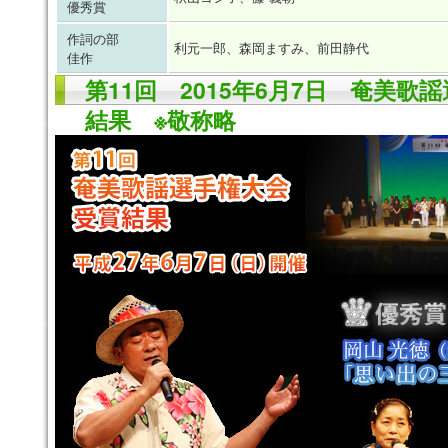
優秀賞
作詞の部
利元一郎、森岡ますみ、前田静代
佳作
第11回 2015年6月7日 奄美歌
結果 ※敬称略