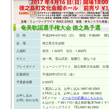
奄美歌謡選手権大会 徳之島予選
日 時
平成29年4月16日（日） 開場：午後6時 開
会 場
徳之島文化会館
入場料
前売：1,500円 当日：1,800円
ゲスト
禎一馬、雪山武宏、嶺勝己、嶺なつき
プレイガイド
ミュージックワイド、徳之島町文化会館、出場
応募締切
平成29年3月31日（金）
予選参加費
2,000円
1.電話による、お申し込み 0997-82-2563
2.FAXによる、お申し込み 0997-86-3852
お申し込み
3.Eメール ：
メールでの応募はこちらから
お問い合わせ先
4.はがき：〒891-7101 徳之島町亀津7646-
ミュージックワイド TEL0997-82-2563