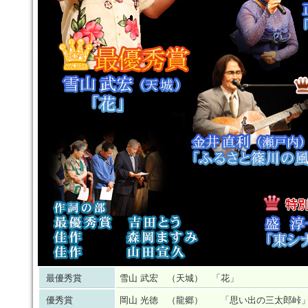
最優秀賞
雪山 武宏 （天城） 「花」
優秀賞
岡山 光徳 （龍郷） 「思い出の三太郎峠