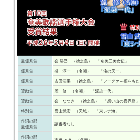
最優秀賞
嶺 勝己 （徳之島） 「奄美三美女伝」
優秀賞
盛 淳一 （名瀬） 「俺の天一」
優秀賞
吉田清果 （徳之島） 「フーグァ～福をもた
奨励賞
麓 修 （名瀬） 「泥染一代」
奨励賞
嶺 なつき （徳之島） 「想い出の喜界島」
特別賞
雪山武宏 （天城） 「東シナ海」
作詞の部
該当者なし
最優秀賞
作詞の部
吉田 とう （名瀬）