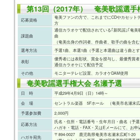
第13回（2017年） 奄美歌謡選手
奄美ファンの方で、これまでにCDやカセット
応募資格
方
通信カラオケで配信されている｢新民謡｣｢奄美
課題曲
曲
（奄美出身の作詞者、作曲者、歌手の曲を含む
選考方法
予選1曲、本選1曲（予選と本選曲は違う曲と
優秀者には表彰状、賞金を授与し、最優秀賞者
表彰
通信カラオケにて配信予定
その他
モニターテレビ設置、カラオケDAM使用
奄美歌謡選手権大会 名瀬予選
日 時
平成29年4月9日（日）14時～
会 場
セントラル楽器 5Fホール （奄美市名瀬末広町
予選参加費
2,000円
氏名・住所・電話番号・生年月日・曲名（予選
応募方法
ハガキ・電話・FAX・又はEメールにて、お申
〒894-0027 鹿児島県奄美市名瀬末広町1-20
ハガキ宛先