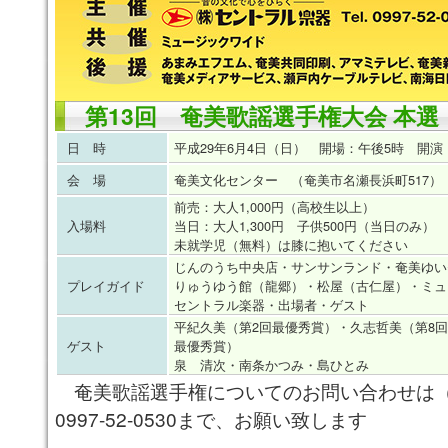
第13回 奄美歌謡選手権大会 本選
日 時
平成29年6月4日（日） 開場：午後5時 開演
会 場
奄美文化センター （奄美市名瀬長浜町517）
前売：大人1,000円（高校生以上）
入場料
当日：大人1,300円 子供500円（当日のみ）
未就学児（無料）は膝に抱いてください
じんのうち中央店・サンサンランド・奄美ゆい
プレイガイド
りゅうゆう館（龍郷）・松屋（古仁屋）・ミュ
セントラル楽器・出場者・ゲスト
平紀久美（第2回最優秀賞）・久志哲美（第8回
ゲスト
最優秀賞）
泉 清次・南条かつみ・島ひとみ
奄美歌謡選手権についてのお問い合わせは
0997-52-0530まで、お願い致します