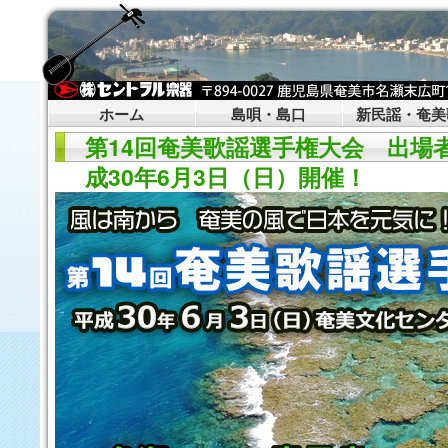
ホーム
島唄・島口
新民謡・奄美
第14回奄美歌謡選手権大会 出場
成30年6月3日（日）開催！