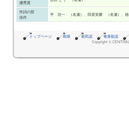
優秀賞
作詞の部
平 坊一 （名瀬）、田原安榮 （名瀬）、徳
佳作
トップページ
島唄
新民謡
奄美歌謡
Copyright © CENTRAL 