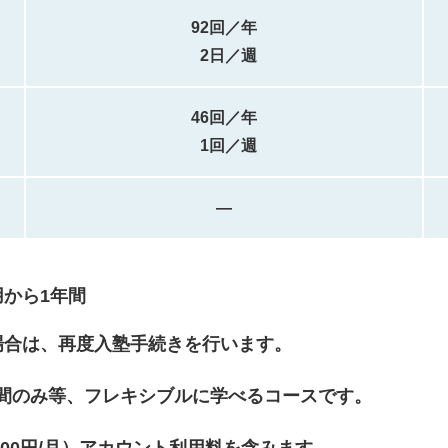
92回／年
2日／週
46回／年
1回／週
―
から1年間
場合は、再度入塾手続きを行います。
間のみ等、フレキシブルに学べるコースです。
2,000円/月）アカウント利用料を含みます。