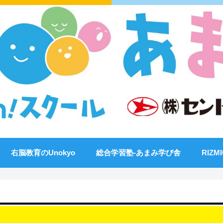
右脳教育のUnokyo
総合学習塾-あまみ学び舎
RIZM