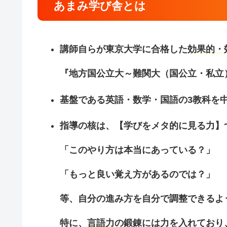
あまみ学び舎とは
講師自らが東京大学に合格した
効果的・
『地方国公立大～難関大（国公立・私立
基盤である英語・数学・国語の3教科を
指導の核は、【学びをメタ的に見る力】
「このやり方は本当にあっている？」
「もっと良い覚え方があるのでは？」
等、自分の進み方を自分で調整できるよ
特に、
言語力
の鍛錬には力を入れており