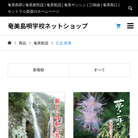
奄美島唄 | 奄美新民謡 | 奄美歌謡 | 奄美サンシン | 三味線 | 奄美島口 |
セントラル楽器のホームページ
奄美島唄学校ネットショップ


商品
奄美歌謡
久志 哲美
新着順
すべて