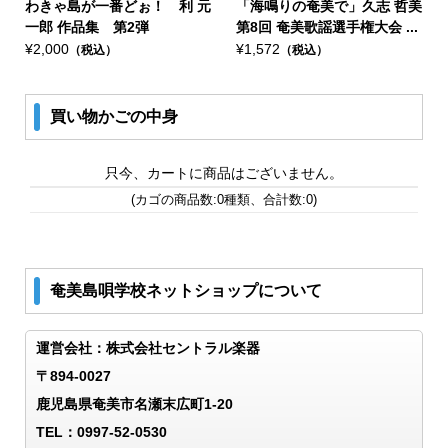
わきゃ島が一番どぉ！ 利 元
「海鳴りの奄美で」久志 哲美
一郎 作品集 第2弾
第8回 奄美歌謡選手権大会 ...
¥2,000
¥1,572
（税込）
（税込）
買い物かごの中身
只今、カートに商品はございません。
(カゴの商品数:0種類、合計数:0)
奄美島唄学校ネットショップについて
運営会社：株式会社セントラル楽器
〒894-0027
鹿児島県奄美市名瀬末広町1-20
TEL：0997-52-0530