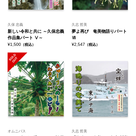
久保 忠義
久志 哲美
新しい令和と共に ～久保忠義
夢よ再び 奄美物語りパート
作品集パート Ⅴ～
Ⅶ
¥1,500
¥2,547
（税込）
（税込）
S
L
D
O
U
O
T
オムニバス
久志 哲美