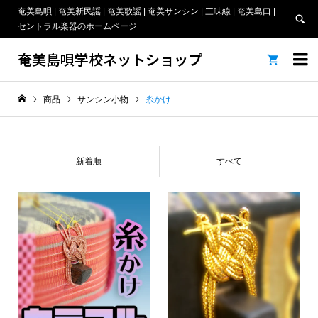
奄美島唄 | 奄美新民謡 | 奄美歌謡 | 奄美サンシン | 三味線 | 奄美島口 |
セントラル楽器のホームページ
奄美島唄学校ネットショップ


商品
サンシン小物
糸かけ
新着順
すべて