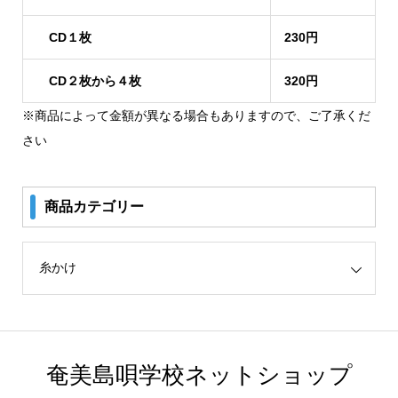
CD１枚
230円
CD２枚から４枚
320円
※商品によって金額が異なる場合もありますので、ご了承くだ
さい
商品カテゴリー
リー
奄美島唄学校ネットショップ