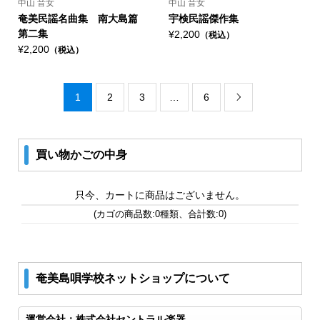
中山 音女
中山 音女
奄美民謡名曲集 南大島篇
宇検民謡傑作集
第二集
¥2,200
（税込）
¥2,200
（税込）
1
2
3
…
6

買い物かごの中身
只今、カートに商品はございません。
(カゴの商品数:0種類、合計数:0)
奄美島唄学校ネットショップについて
運営会社：株式会社セントラル楽器