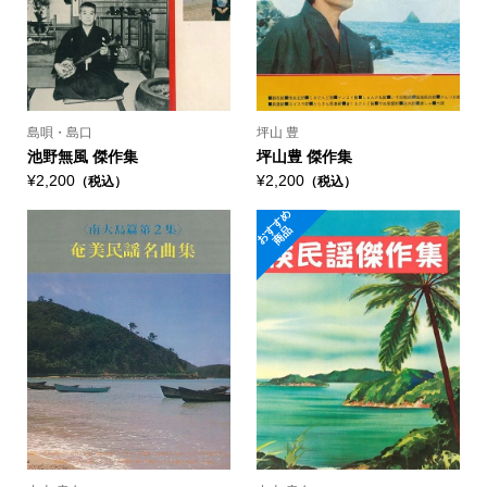
島唄・島口
坪山 豊
池野無風 傑作集
坪山豊 傑作集
¥2,200
¥2,200
（税込）
（税込）
お
す
め
商
す
品