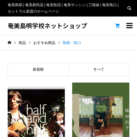
奄美島唄 | 奄美新民謡 | 奄美歌謡 | 奄美サンシン | 三味線 | 奄美島口 |
セントラル楽器のホームページ
奄美島唄学校ネットショップ


商品
おすすめ商品
島唄・島口
新着順
すべて