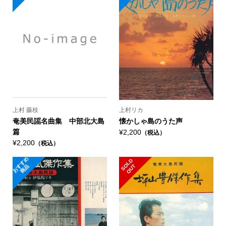
上村 藤枝
上村リカ
奄美民謡名曲集 中部北大島
懐かしゃ島のうた声
篇
¥2,200
（税込）
¥2,200
（税込）
お
す
め
商
S
L
D
O
U
O
T
す
品