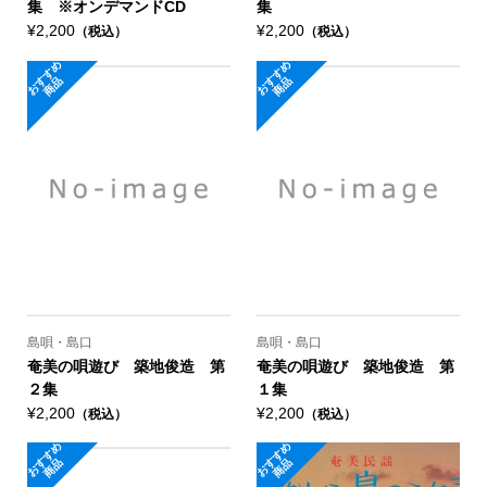
集 ※オンデマンドCD
集
¥2,200
¥2,200
（税込）
（税込）
お
す
め
商
お
す
め
商
す
品
す
品
島唄・島口
島唄・島口
奄美の唄遊び 築地俊造 第
奄美の唄遊び 築地俊造 第
２集
１集
¥2,200
¥2,200
（税込）
（税込）
お
す
め
商
お
す
め
商
す
品
す
品