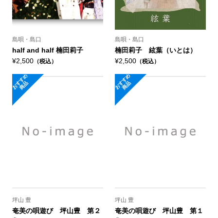
島唄・島口
島唄・島口
half and half 楠田莉子
楠田莉子 絃葉（いとは）
¥2,500
¥2,500
（税込）
（税込）
お
す
め
商
お
す
め
商
す
品
す
品
坪山 豊
坪山 豊
奄美の唄遊び 坪山豊 第２
奄美の唄遊び 坪山豊 第１