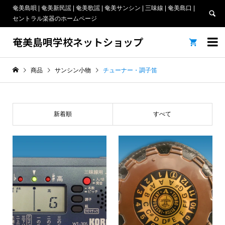
奄美島唄 | 奄美新民謡 | 奄美歌謡 | 奄美サンシン | 三味線 | 奄美島口 |
セントラル楽器のホームページ
奄美島唄学校ネットショップ


商品
サンシン小物
チューナー・調子笛
新着順
すべて