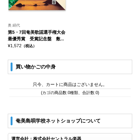
奥 絹代
第5・7回奄美歌謡選手権大会
最優秀賞 受賞記念盤 敷...
¥1,572
（税込）
買い物かごの中身
只今、カートに商品はございません。
(カゴの商品数:0種類、合計数:0)
奄美島唄学校ネットショップについて
運営会社：株式会社セントラル楽器