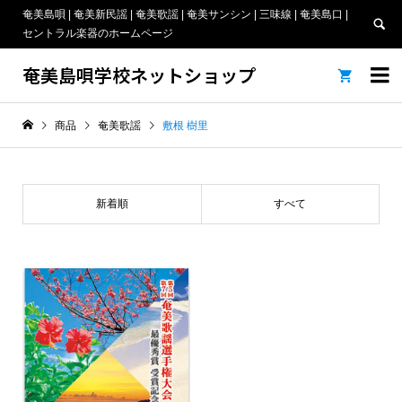
奄美島唄 | 奄美新民謡 | 奄美歌謡 | 奄美サンシン | 三味線 | 奄美島口 |
セントラル楽器のホームページ
奄美島唄学校ネットショップ


商品
奄美歌謡
敷根 樹里
新着順
すべて