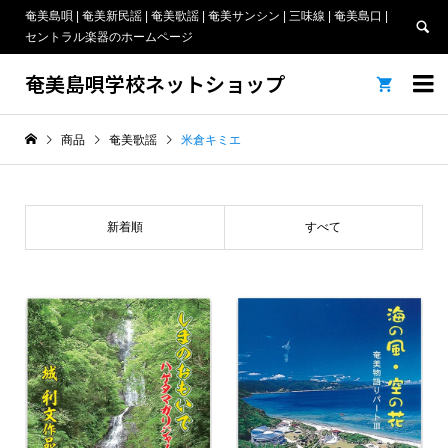
奄美島唄 | 奄美新民謡 | 奄美歌謡 | 奄美サンシン | 三味線 | 奄美島口 |
セントラル楽器のホームページ
奄美島唄学校ネットショップ


商品
奄美歌謡
米倉キミエ
新着順
すべて