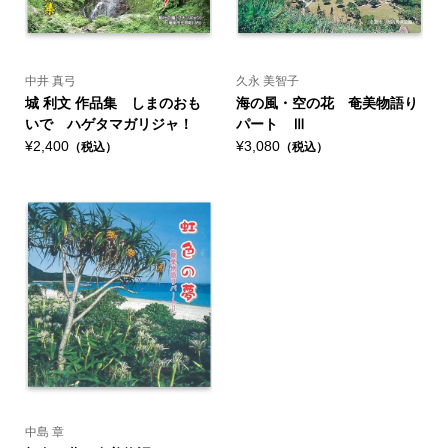
中井 真弓
久永 美智子
城 利文 作品集 しまのおも
海の風・空の花 奄美物語り
いで ハゲタマガリジャ！
パート Ⅲ
¥2,400
¥3,080
（税込）
（税込）
中島 章