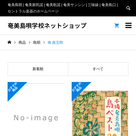
奄美島唄 | 奄美新民謡 | 奄美歌謡 | 奄美サンシン | 三味線 | 奄美島口 |
セントラル楽器のホームページ
奄美島唄学校ネットショップ


商品
島唄
南 政五郎
新着順
すべて
お
す
め
商
お
す
め
商
す
品
す
品