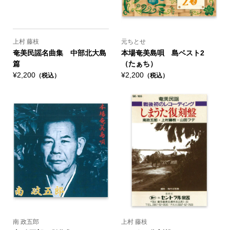
上村 藤枝
元ちとせ
奄美民謡名曲集 中部北大島
本場奄美島唄 島ベスト2
篇
（たぁち）
¥2,200
¥2,200
（税込）
（税込）
南 政五郎
上村 藤枝