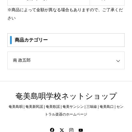
※商品によって金額が異なる場合もありますので、ご了承くだ
さい
商品カテゴリー
リー
奄美島唄学校ネットショップ
奄美島唄 | 奄美新民謡 | 奄美歌謡 | 奄美サンシン | 三味線 | 奄美島口 | セン
トラル楽器のホームページ