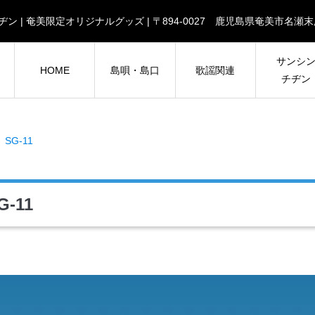
| チヂン | 奄美限定オリジナルグッズ | 〒894-0027 鹿児島県奄美市
サンシ
HOME
島唄・島口
歌謡関連
チヂン
SG-11
-11