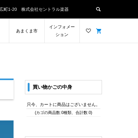
名瀬末広町1-20 株式会社セントラル楽器
ン
インフォメー
あまくま市
ション
買い物かごの中身
只今、カートに商品はございません。
(カゴの商品数:0種類、合計数:0)