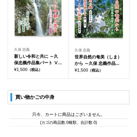
久保 忠義
久保 忠義
新しい令和と共に ～久
世界自然の奄美（しま）
保忠義作品集パート Ⅴ...
から ～久保 忠義作品...
¥1,500
¥1,500
（税込）
（税込）
買い物かごの中身
只今、カートに商品はございません。
(カゴの商品数:0種類、合計数:0)