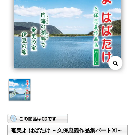
奄美よ はばたけ ～久保忠義作品集パートⅪ～