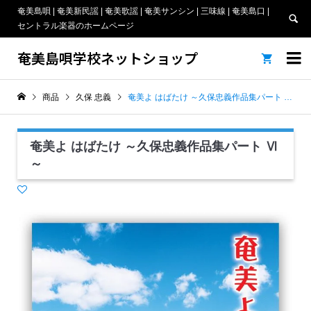
奄美島唄 | 奄美新民謡 | 奄美歌謡 | 奄美サンシン | 三味線 | 奄美島口 |
セントラル楽器のホームページ
奄美島唄学校ネットショップ


商品
久保 忠義
奄美よ はばたけ ～久保忠義作品集パート Ⅵ～
奄美よ はばたけ ～久保忠義作品集パート Ⅵ
～