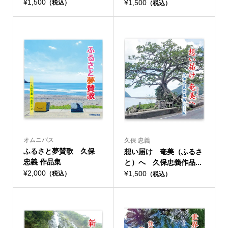
¥1,500
¥1,500
（税込）
（税込）
オムニバス
久保 忠義
ふるさと夢賛歌 久保
想い届け 奄美（ふるさ
忠義 作品集
と）へ 久保忠義作品...
¥2,000
¥1,500
（税込）
（税込）