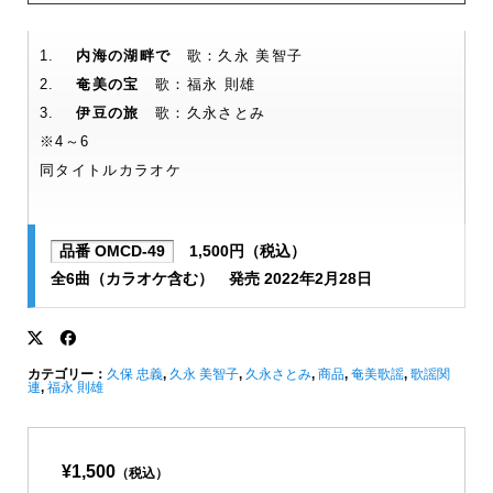
1.
内海の湖畔で
歌：久永 美智子
2.
奄美の宝
歌：福永 則雄
3.
伊豆の旅
歌：久永さとみ
※4～6
同タイトルカラオケ
品番 OMCD-49
1,500円（税込）
全6曲（カラオケ含む） 発売 2022年2月28日
カテゴリー：
久保 忠義
,
久永 美智子
,
久永さとみ
,
商品
,
奄美歌謡
,
歌謡関
連
,
福永 則雄
¥1,500
（税込）