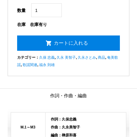
数量
在庫
在庫有り
カテゴリー：
久保 忠義
,
久永 美智子
,
久永さとみ
,
商品
,
奄美歌
謡
,
歌謡関連
,
福永 則雄
作詞・作曲・編曲
作詞：久保忠義
M.1～M3
作曲：久永美智子
編曲：榊原和喜