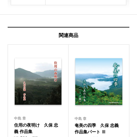
関連商品
中島 章
中島 章
住用の夜明け 久保 忠
奄美の四季 久保 忠義
義 作品集
作品集パート Ⅲ