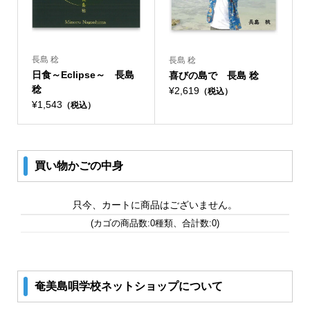
長島 稔
長島 稔
日食～Eclipse～ 長島
喜びの島で 長島 稔
稔
¥2,619
（税込）
¥1,543
（税込）
買い物かごの中身
只今、カートに商品はございません。
(カゴの商品数:0種類、合計数:0)
奄美島唄学校ネットショップについて