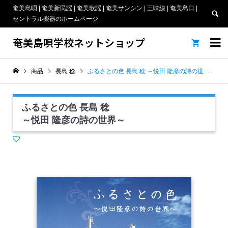
奄美島唄 | 奄美新民謡 | 奄美歌謡 | 奄美サンシン | 三味線 | 奄美島口 |
セントラル楽器のホームページ
奄美島唄学校ネットショップ


商品
長島 稔
ふるさとの色 長島 稔 ～悦田 隆彦の詩の世界～
ふるさとの色 長島 稔
～悦田 隆彦の詩の世界～