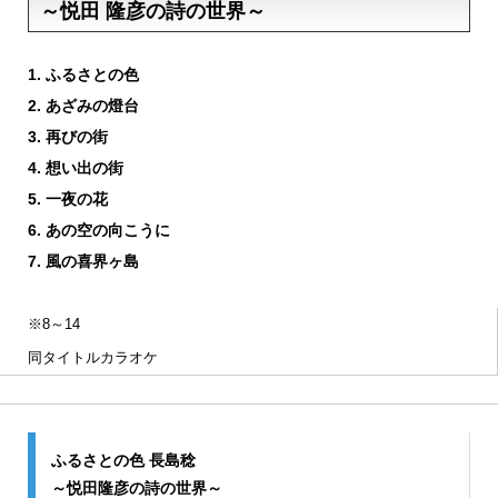
～悦田 隆彦の詩の世界～
1. ふるさとの色
2. あざみの燈台
3. 再びの街
4. 想い出の街
5. 一夜の花
6. あの空の向こうに
7. 風の喜界ヶ島
※8～14
同タイトルカラオケ
ふるさとの色 長島稔
～悦田隆彦の詩の世界～