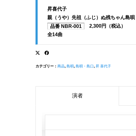
昇喜代子
親（うや）先祖（ふじ）ぬ残ちゃん島唄
品番 NBR-001
2,300円（税込）
全14曲
カテゴリー：
商品
,
島唄
,
島唄・島口
,
昇 喜代子
演者