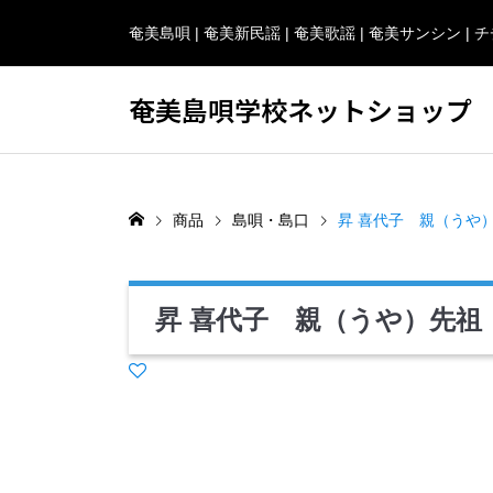
奄美島唄 | 奄美新民謡 | 奄美歌謡 | 奄美サンシン 
奄美島唄学校ネットショップ
商品
島唄・島口
昇 喜代子 親（うや
昇 喜代子 親（うや）先