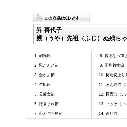
昇 喜代子
親（うや）先祖（ふじ）ぬ残ち
1. 朝顔節
8. 嘉徳なべ加
2. 黒だんど節
9. 正月着物節
3. 金かぶ節
10. 長雨切上り
4. 夕凪節
11. 徳之島節（L
5. 長菊女節
12. 長雲節（Li
6. 行きょれ節
13. いっそ（Li
7. 山と与路島節
14. 送り節