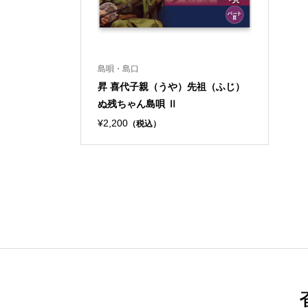
島唄・島口
昇 喜代子親（うや）先祖（ふじ）
ぬ残ちゃん島唄 Ⅱ
¥2,200
（税込）