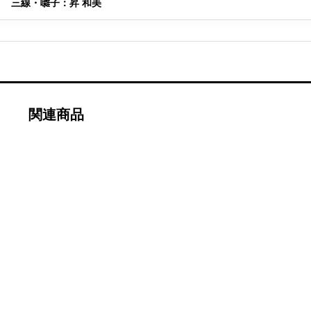
三線・囃子：昇 和美
関連商品