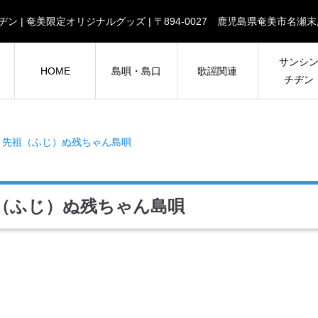
| チヂン | 奄美限定オリジナルグッズ | 〒894-0027 鹿児島県奄美市
サンシ
HOME
島唄・島口
歌謡関連
チヂン
）先祖（ふじ）ぬ残ちゃん島唄
祖（ふじ）ぬ残ちゃん島唄