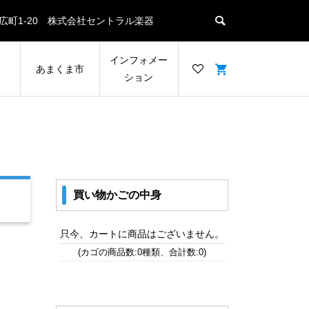
名瀬末広町1-20 株式会社セントラル楽器
ン
インフォメー
あまくま市
ション
買い物かごの中身
只今、カートに商品はございません。
(カゴの商品数:0種類、合計数:0)