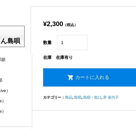
¥2,300
（税込）
ゃん島唄
数量
在庫
在庫有り
那節
節
ive）
カテゴリー：
商品
,
島唄
,
島唄・島口
,
昇 喜代子
ve）
ve）