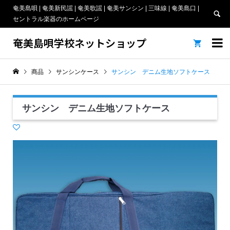
奄美島唄 | 奄美新民謡 | 奄美歌謡 | 奄美サンシン | 三味線 | 奄美島口 |
セントラル楽器のホームページ
奄美島唄学校ネットショップ


商品
サンシンケース
サンシン デニム生地ソフトケース
サンシン デニム生地ソフトケース