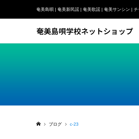
奄美島唄 | 奄美新民謡 | 奄美歌謡 | 奄美サンシン 
奄美島唄学校ネットショップ
ブログ
c-23