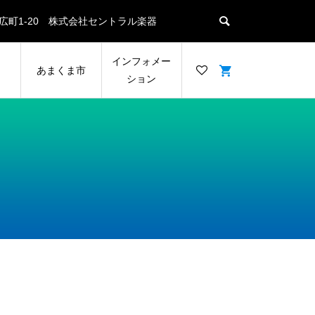
名瀬末広町1-20 株式会社セントラル楽器
ン
インフォメー
あまくま市
ション