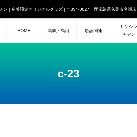
| チヂン | 奄美限定オリジナルグッズ | 〒894-0027 鹿児島県奄美市
サンシ
HOME
島唄・島口
歌謡関連
チヂン
c-23