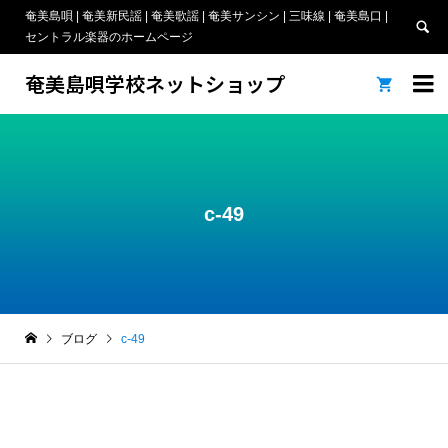
奄美島唄 | 奄美新民謡 | 奄美歌謡 | 奄美サンシン | 三味線 | 奄美島口 |
セントラル楽器のホームページ
奄美島唄学校ネットショップ


c-49
ブログ
c-49