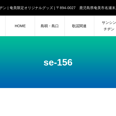
| チヂン | 奄美限定オリジナルグッズ | 〒894-0027 鹿児島県奄美市
サンシ
HOME
島唄・島口
歌謡関連
チヂン
se-156