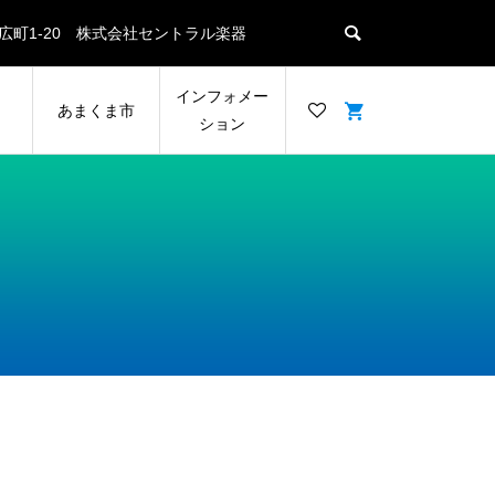
名瀬末広町1-20 株式会社セントラル楽器
ン
インフォメー
あまくま市
ション