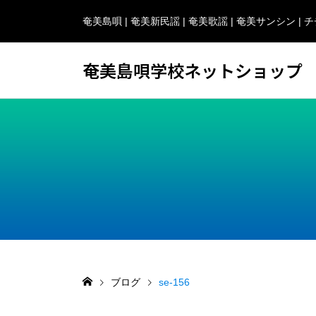
奄美島唄 | 奄美新民謡 | 奄美歌謡 | 奄美サンシン 
奄美島唄学校ネットショップ
ブログ
se-156