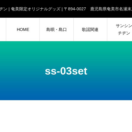
| チヂン | 奄美限定オリジナルグッズ | 〒894-0027 鹿児島県奄美市
サンシ
HOME
島唄・島口
歌謡関連
チヂン
ss-03set