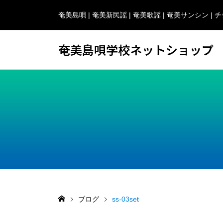
奄美島唄 | 奄美新民謡 | 奄美歌謡 | 奄美サンシン 
奄美島唄学校ネットショップ
ブログ
ss-03set