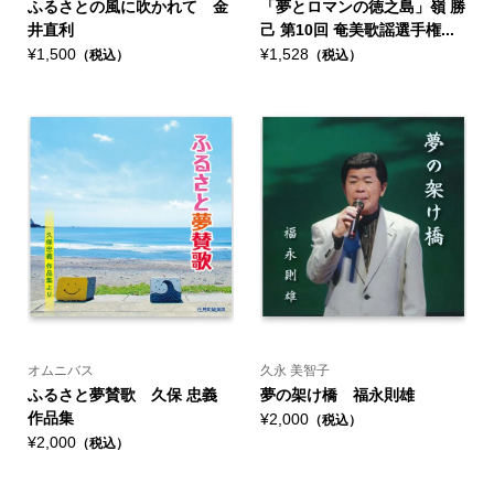
ふるさとの風に吹かれて 金
「夢とロマンの徳之島」嶺 勝
井直利
己 第10回 奄美歌謡選手権...
¥1,500
¥1,528
（税込）
（税込）
オムニバス
久永 美智子
ふるさと夢賛歌 久保 忠義
夢の架け橋 福永則雄
作品集
¥2,000
（税込）
¥2,000
（税込）