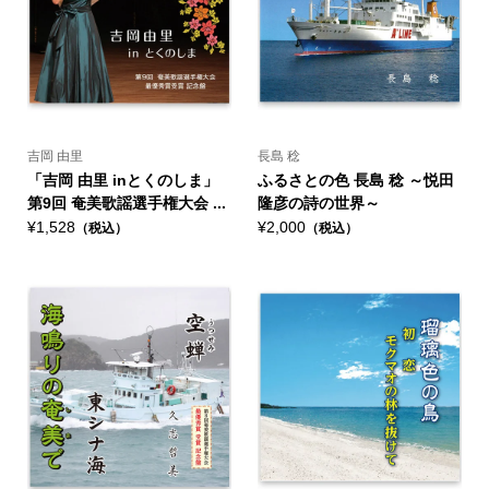
吉岡 由里
長島 稔
「吉岡 由里 inとくのしま」
ふるさとの色 長島 稔 ～悦田
第9回 奄美歌謡選手権大会 ...
隆彦の詩の世界～
¥1,528
¥2,000
（税込）
（税込）