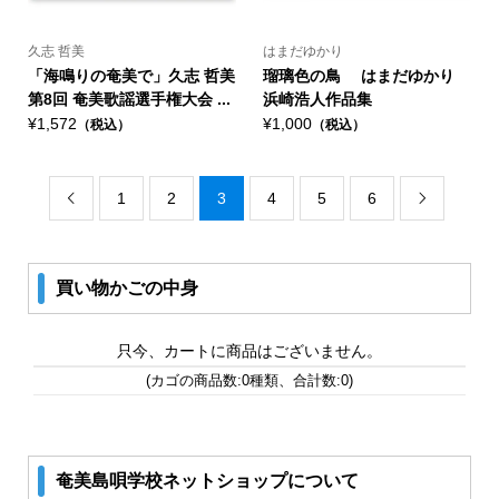
久志 哲美
はまだゆかり
「海鳴りの奄美で」久志 哲美
瑠璃色の鳥 はまだゆかり
第8回 奄美歌謡選手権大会 ...
浜崎浩人作品集
¥1,572
¥1,000
（税込）
（税込）
1
2
3
4
5
6


買い物かごの中身
只今、カートに商品はございません。
(カゴの商品数:0種類、合計数:0)
奄美島唄学校ネットショップについて