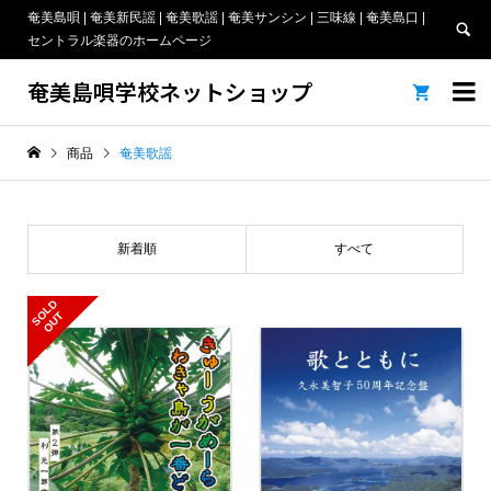
奄美島唄 | 奄美新民謡 | 奄美歌謡 | 奄美サンシン | 三味線 | 奄美島口 |
セントラル楽器のホームページ
奄美島唄学校ネットショップ


商品
奄美歌謡
新着順
すべて
S
L
D
O
U
O
T