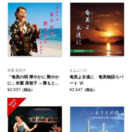
米重 美智子
オムニバス
「奄美の唄 華やかに 艶やか
奄美よ永遠に 奄美物語りパ
に」米重 美智子 ～豊もと...
ート Ⅵ
¥2,037
¥2,547
（税込）
（税込）
S
L
D
O
U
O
T