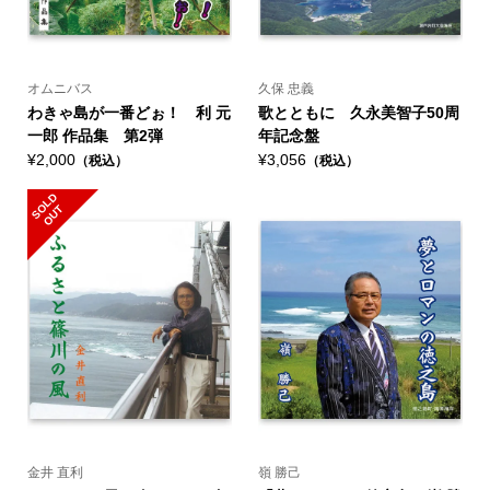
オムニバス
久保 忠義
わきゃ島が一番どぉ！ 利 元
歌とともに 久永美智子50周
一郎 作品集 第2弾
年記念盤
¥2,000
¥3,056
（税込）
（税込）
S
L
D
O
U
O
T
金井 直利
嶺 勝己