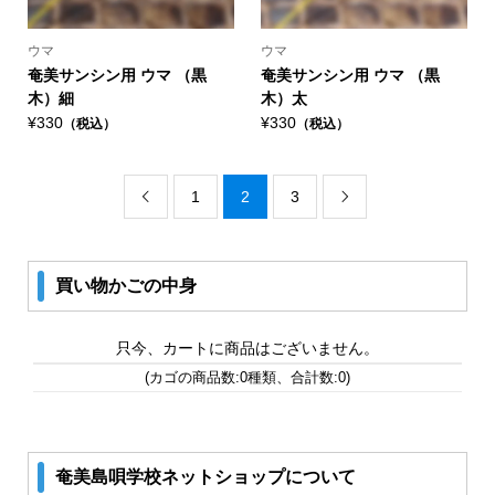
ウマ
ウマ
奄美サンシン用 ウマ （黒
奄美サンシン用 ウマ （黒
木）細
木）太
¥330
¥330
（税込）
（税込）
1
2
3


買い物かごの中身
只今、カートに商品はございません。
(カゴの商品数:0種類、合計数:0)
奄美島唄学校ネットショップについて