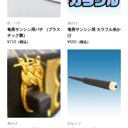
弦・バチ
糸かけ
奄美サンシン用バチ （プラス
奄美サンシン用 カラフル糸か
チック製）
け
¥715
¥550
（税込）
（税込）
糸かけ
かなくり