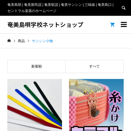
奄美島唄 | 奄美新民謡 | 奄美歌謡 | 奄美サンシン | 三味線 | 奄美島口 |
セントラル楽器のホームページ
奄美島唄学校ネットショップ


商品
サンシン小物
新着順
すべて